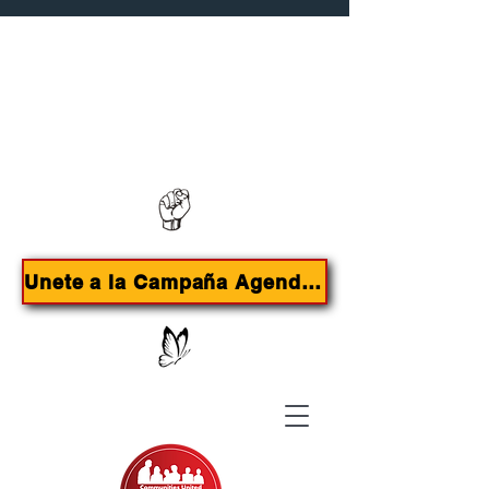
Contáctanos:
385-415-9785
Unete a la Campaña Agenda de Inmigrantes para SLC!