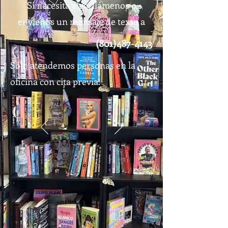
Si necesita algo, llámenos o
envíenos un mensaje de texto a
(801)487-4143
Solo atendemos personas en la
oficina con cita previa.