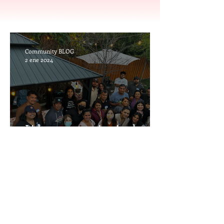
Community BLOG
2 ene 2024
Lideres comunitarios locales
lanzan campaña para crear
La Agenda de la Comunidad
Migrante del Condado de
Salt Lake
Community BLOG
31 dic 2023