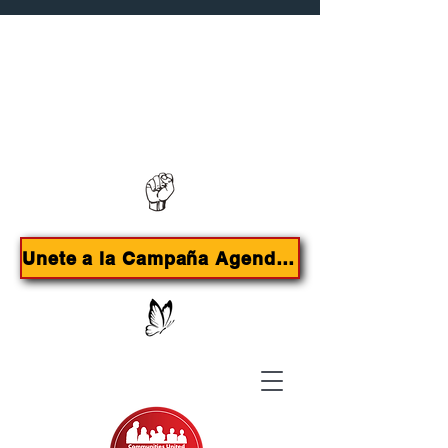
Contáctanos:
385-415-9785
Unete a la Campaña Agenda de Inmigrantes para SLC!