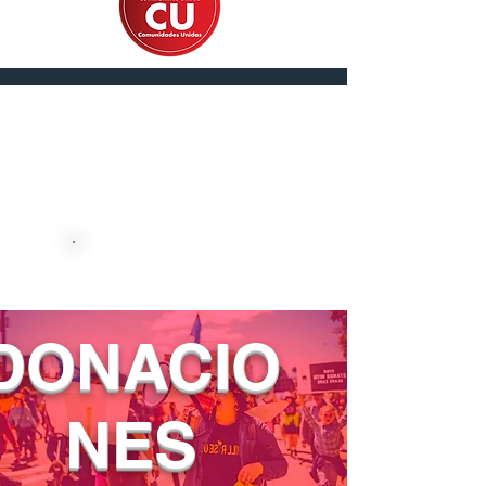
English
DONE AHORA
DONACIO
NES