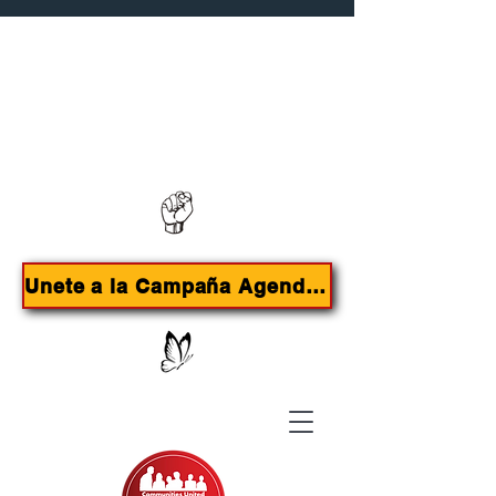
Contáctanos:
385-415-9785
Unete a la Campaña Agenda de Inmigrantes para SLC!