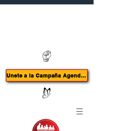
Contáctanos:
385-415-9785
Unete a la Campaña Agenda de Inmigrantes para SLC!