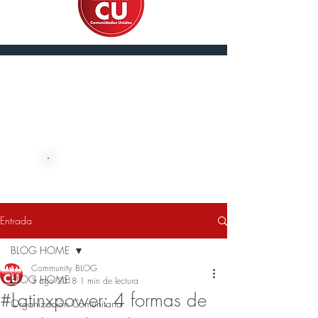
English
DONE AHORA
Entrada
BLOG HOME
Community BLOG
BLOG HOME
3 ago 2018
1 min de lectura
#Latinxpower: 4 formas de
Organización Comunitaria