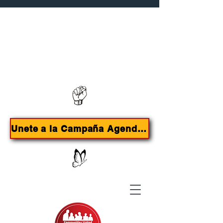
Contáctanos:
385-415-9785
Unete a la Campaña Agenda de Inmigrantes para SLC!