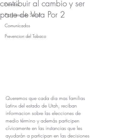
contribuir al cambio y ser
Premios
parte de Vota Por 2
Programa de Salud
Comunicados
Prevencion del Tabaco
Queremos que cada dia mas familias 
Latinx del estado de Utah, reciban 
informacion sobre las elecciones de 
medio término y además participen 
cívicamente en las instancias que les 
ayudarán a participan en las decisiones 