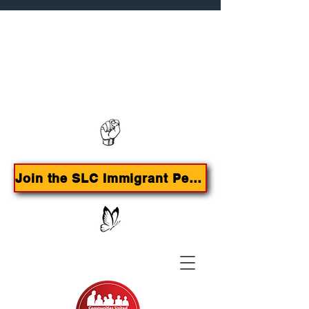
Contact us:
385-415-9785
Join the SLC Immigrant Peoples Agenda Campaign