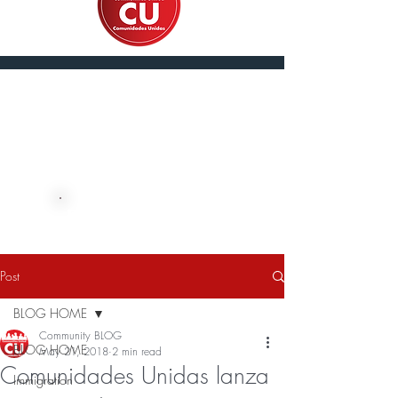
En Español
DONATE NOW
Post
BLOG HOME
Community BLOG
BLOG HOME
May 21, 2018
2 min read
Comunidades Unidas lanza
Immigration