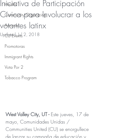
Iniciativa de Participación
Health
Cívica para Involucrar a los
Community Organizing
votantes latinx
Awards
Updated:
Jul 2, 2018
CU Events
Promotoras
Immigrant Rights
Vota Por 2
Tobacco Program
West Valley City, UT - 
Este jueves, 17 de 
mayo, Comunidades Unidas / 
Communities United (CU) se enorgullece 
de lanzar su campaña de educación y 